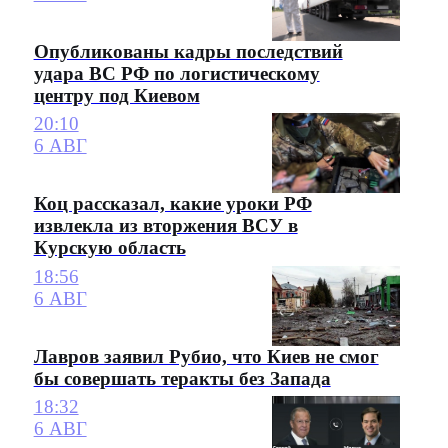
Опубликованы кадры последствий
удара ВС РФ по логистическому
центру под Киевом
20:10
6 АВГ
Коц рассказал, какие уроки РФ
извлекла из вторжения ВСУ в
Курскую область
18:56
6 АВГ
Лавров заявил Рубио, что Киев не смог
бы совершать теракты без Запада
18:32
6 АВГ