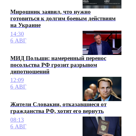
Мирошник заявил, что нужно
готовиться к долгим боевым действиям
на Украине
14:30
6 АВГ
МИД Польши: намеренный перенос
посольства РФ грозит разрывом
дипотношений
12:09
6 АВГ
Жители Словакии, отказавшиеся от
гражданства РФ, хотят его вернуть
08:13
6 АВГ