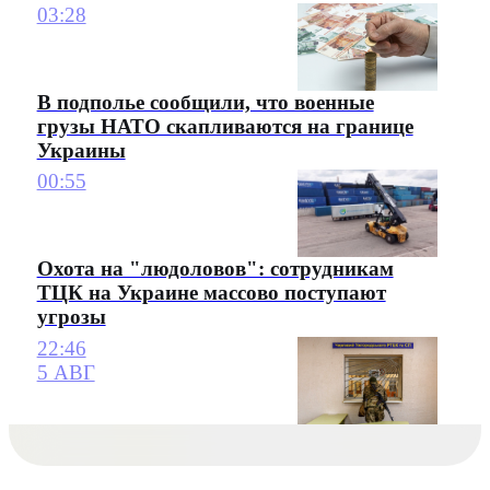
03:28
В подполье сообщили, что военные
грузы НАТО скапливаются на границе
Украины
00:55
Охота на "людоловов": сотрудникам
ТЦК на Украине массово поступают
угрозы
22:46
5 АВГ