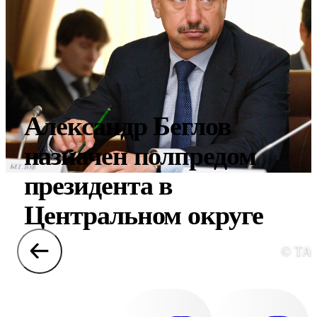
Александр Беглов
назначен полпредом
президента в
Центральном округе
© ТА