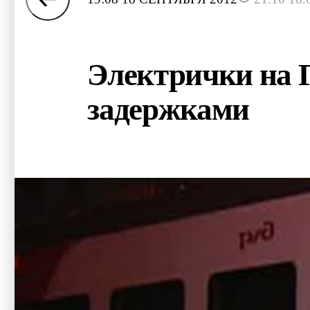
Электрички на Г
задержками