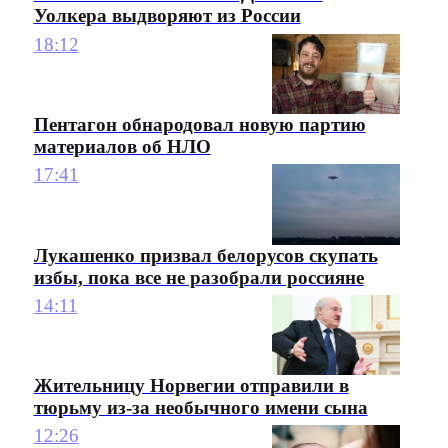
Уолкера выдворяют из России
18:12
Пентагон обнародовал новую партию
материалов об НЛО
17:41
Лукашенко призвал белорусов скупать
избы, пока все не разобрали россияне
14:11
Жительницу Норвегии отправили в
тюрьму из-за необычного имени сына
12:26