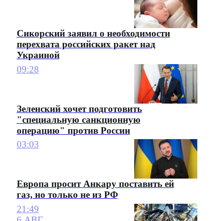
Сикорский заявил о необходимости
перехвата российских ракет над
Украиной
09:28
Зеленский хочет подготовить
"специальную санкционную
операцию" против России
03:03
Европа просит Анкару поставить ей
газ, но только не из РФ
21:49
6 АВГ