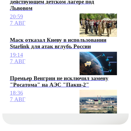
действующем детском лагере под
Львовом
20:59
7 АВГ
Маск отказал Киеву в использовании
Starlink для атак вглубь России
19:14
7 АВГ
Премьер Венгрии не исключил замену
"Росатома" на АЭС "Пакш-2"
18:36
7 АВГ