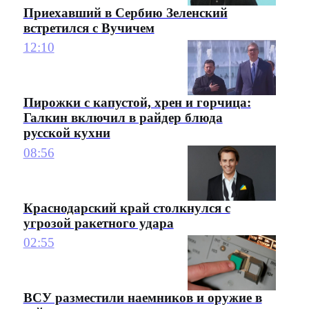
Приехавший в Сербию Зеленский
встретился с Вучичем
12:10
Пирожки с капустой, хрен и горчица:
Галкин включил в райдер блюда
русской кухни
08:56
Краснодарский край столкнулся с
угрозой ракетного удара
02:55
ВСУ разместили наемников и оружие в