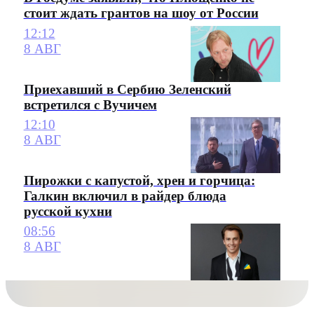
стоит ждать грантов на шоу от России
12:12
8 АВГ
Приехавший в Сербию Зеленский
встретился с Вучичем
12:10
8 АВГ
Пирожки с капустой, хрен и горчица:
Галкин включил в райдер блюда
русской кухни
08:56
8 АВГ