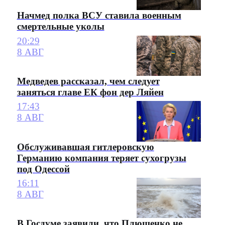
Начмед полка ВСУ ставила военным
смертельные уколы
20:29
8 АВГ
Медведев рассказал, чем следует
заняться главе ЕК фон дер Ляйен
17:43
8 АВГ
Обслуживавшая гитлеровскую
Германию компания теряет сухогрузы
под Одессой
16:11
8 АВГ
В Госдуме заявили, что Плющенко не