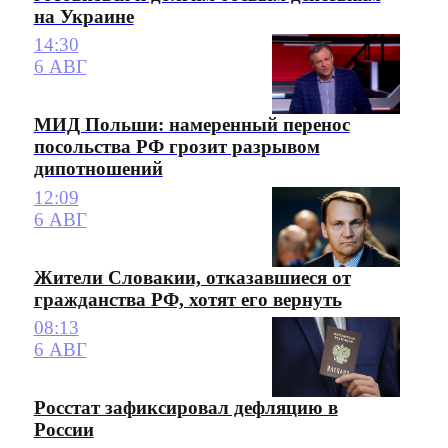
на Украине
14:30
6 АВГ
МИД Польши: намеренный перенос
посольства РФ грозит разрывом
дипотношений
12:09
6 АВГ
Жители Словакии, отказавшиеся от
гражданства РФ, хотят его вернуть
08:13
6 АВГ
Росстат зафиксировал дефляцию в
России