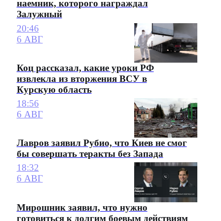
наемник, которого награждал
Залужный
20:46
6 АВГ
Коц рассказал, какие уроки РФ
извлекла из вторжения ВСУ в
Курскую область
18:56
6 АВГ
Лавров заявил Рубио, что Киев не смог
бы совершать теракты без Запада
18:32
6 АВГ
Мирошник заявил, что нужно
готовиться к долгим боевым действиям