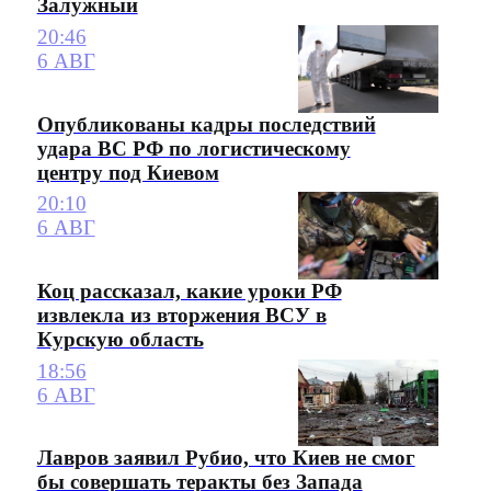
Залужный
20:46
6 АВГ
Опубликованы кадры последствий
удара ВС РФ по логистическому
центру под Киевом
20:10
6 АВГ
Коц рассказал, какие уроки РФ
извлекла из вторжения ВСУ в
Курскую область
18:56
6 АВГ
Лавров заявил Рубио, что Киев не смог
бы совершать теракты без Запада