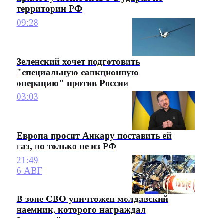
территории РФ
09:28
Зеленский хочет подготовить
"специальную санкционную
операцию" против России
03:03
Европа просит Анкару поставить ей
газ, но только не из РФ
21:49
6 АВГ
В зоне СВО уничтожен молдавский
наемник, которого награждал