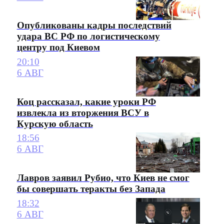
Опубликованы кадры последствий
удара ВС РФ по логистическому
центру под Киевом
20:10
6 АВГ
Коц рассказал, какие уроки РФ
извлекла из вторжения ВСУ в
Курскую область
18:56
6 АВГ
Лавров заявил Рубио, что Киев не смог
бы совершать теракты без Запада
18:32
6 АВГ