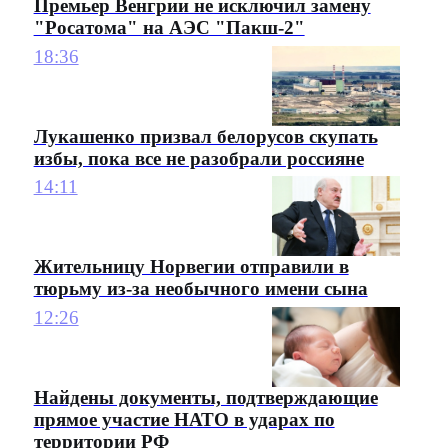
Премьер Венгрии не исключил замену
"Росатома" на АЭС "Пакш-2"
18:36
Лукашенко призвал белорусов скупать
избы, пока все не разобрали россияне
14:11
Жительницу Норвегии отправили в
тюрьму из-за необычного имени сына
12:26
Найдены документы, подтверждающие
прямое участие НАТО в ударах по
территории РФ