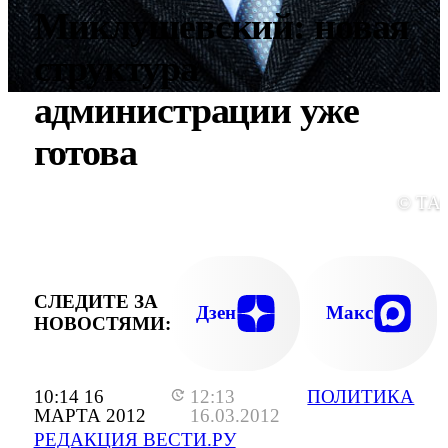
Миклушевский: новая
структура
администрации уже
готова
© ТА
СЛЕДИТЕ ЗА
Дзен
Макс
НОВОСТЯМИ:
10:14 16
12:13
ПОЛИТИКА
МАРТА 2012
16.03.2012
РЕДАКЦИЯ ВЕСТИ.РУ