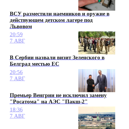
ВСУ разместили наемников и оружие в
действующем детском лагере под
Львовом
20:59
7 АВГ
В Сербии назвали визит Зеленского в
Белград местью ЕС
20:56
7 АВГ
Премьер Венгрии не исключил замену
"Росатома" на АЭС "Пакш-2"
18:36
7 АВГ