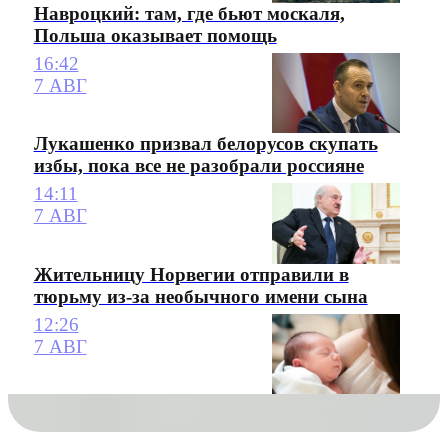
Навроцкий: там, где бьют москаля,
Польша оказывает помощь
16:42
7 АВГ
Лукашенко призвал белорусов скупать
избы, пока все не разобрали россияне
14:11
7 АВГ
Жительницу Норвегии отправили в
тюрьму из-за необычного имени сына
12:26
7 АВГ