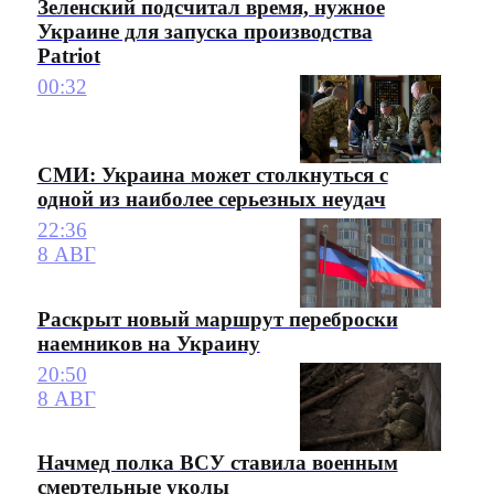
Зеленский подсчитал время, нужное
Украине для запуска производства
Patriot
00:32
СМИ: Украина может столкнуться с
одной из наиболее серьезных неудач
22:36
8 АВГ
Раскрыт новый маршрут переброски
наемников на Украину
20:50
8 АВГ
Начмед полка ВСУ ставила военным
смертельные уколы