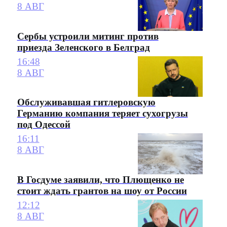
8 АВГ
Сербы устроили митинг против
приезда Зеленского в Белград
16:48
8 АВГ
Обслуживавшая гитлеровскую
Германию компания теряет сухогрузы
под Одессой
16:11
8 АВГ
В Госдуме заявили, что Плющенко не
стоит ждать грантов на шоу от России
12:12
8 АВГ