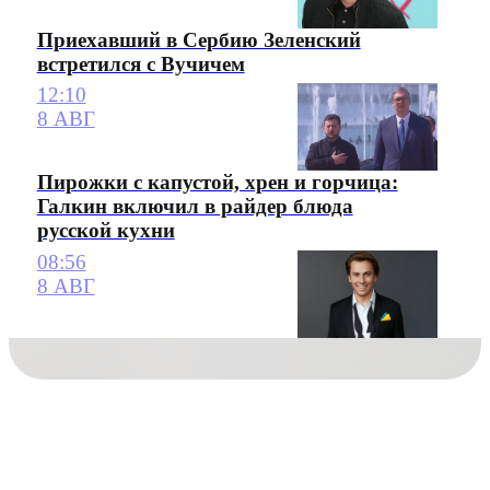
Приехавший в Сербию Зеленский
встретился с Вучичем
12:10
8 АВГ
Пирожки с капустой, хрен и горчица:
Галкин включил в райдер блюда
русской кухни
08:56
8 АВГ