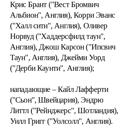
Крис Брант ("Вест Бромвич
Альбион", Англия), Корри Эванс
("Халл сити", Англия), Оливер
Норвуд ("Хаддерсфилд таун",
Англия), Джош Карсон ("Ипсвич
Таун", Англия), Джейми Уорд
("Дерби Каунти", Англия);
нападающие – Кайл Лафферти
("Сьон", Швейцария), Эндрю
Литтл ("Рейнджерс", Шотландия),
Уилл Григг ("Уолсолл", Англия).