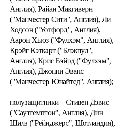
Англия), Райан Макгиверн
("Манчестер Сити", Англия), Ли
Ходсон ("Уотфорд", Англия),
Аарон Хьюз ("Фулхэм", Англия),
Крэйг Кэткарт ("Блэкпул",
Англия), Крис Бэйрд ("Фулхэм",
Англия), Джонни Эванс
("Манчестер Юнайтед", Англия);
полузащитники – Стивен Дэвис
("Саутгемптон", Англия), Дин
Шилз ("Рейнджерс", Шотландия),