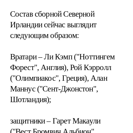
Состав сборной Северной
Ирландии сейчас выглядит
следующим образом:
Вратари – Ли Кэмп ("Ноттингем
Форест", Англия), Рой Кэрролл
("Олимпиакос", Греция), Алан
Маннус ("Сент-Джонстон",
Шотландия);
защитники – Гарет Макаули
("Вест Бромвич Альбион",