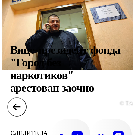
Вице-президент фонда
"Город без
наркотиков"
арестован заочно
© ТА
СЛЕДИТЕ ЗА