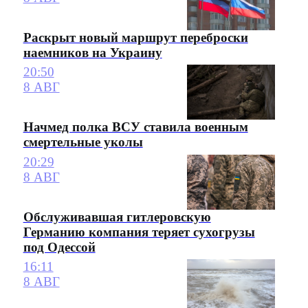
Раскрыт новый маршрут переброски
наемников на Украину
20:50
8 АВГ
Начмед полка ВСУ ставила военным
смертельные уколы
20:29
8 АВГ
Обслуживавшая гитлеровскую
Германию компания теряет сухогрузы
под Одессой
16:11
8 АВГ