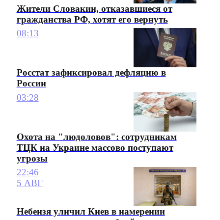
Жители Словакии, отказавшиеся от
гражданства РФ, хотят его вернуть
08:13
Росстат зафиксировал дефляцию в
России
03:28
Охота на "людоловов": сотрудникам
ТЦК на Украине массово поступают
угрозы
22:46
5 АВГ
Небензя уличил Киев в намерении