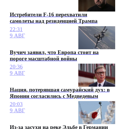
Истребители F-16 перехватили
самолеты над резиденцией Трампа
22:31
9 АВГ
Вучич заявил, что Европа стоит на
пороге масштабной войны
20:36
9 АВГ
Нация, потерявшая самурайский дух: в
Японии согласились с Медведевым
20:03
9 АВГ
Из-за засухи на реке Эльбе в Германии