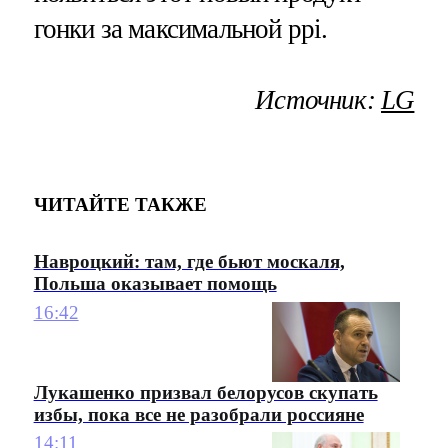
гонки за максимальной ppi.
Источник:
LG
ЧИТАЙТЕ ТАКЖЕ
Навроцкий: там, где бьют москаля,
Польша оказывает помощь
16:42
Лукашенко призвал белорусов скупать
избы, пока все не разобрали россияне
14:11