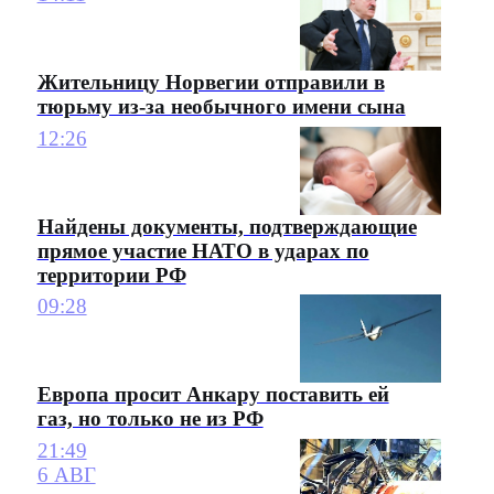
Жительницу Норвегии отправили в
тюрьму из-за необычного имени сына
12:26
Найдены документы, подтверждающие
прямое участие НАТО в ударах по
территории РФ
09:28
Европа просит Анкару поставить ей
газ, но только не из РФ
21:49
6 АВГ