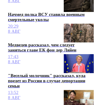
8 АВГ
Начмед полка ВСУ ставила военным
смертельные уколы
20:29
8 АВГ
Медведев рассказал, чем следует
заняться главе ЕК фон дер Ляйен
17:43
8 АВГ
"Веселый молочник" рассказал, куда
поедет из России в случае депортации
семьи
13:52
8 АВГ