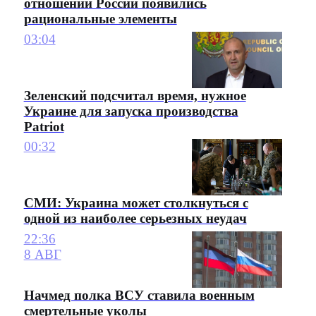
отношении России появились
рациональные элементы
03:04
Зеленский подсчитал время, нужное
Украине для запуска производства
Patriot
00:32
СМИ: Украина может столкнуться с
одной из наиболее серьезных неудач
22:36
8 АВГ
Начмед полка ВСУ ставила военным
смертельные уколы