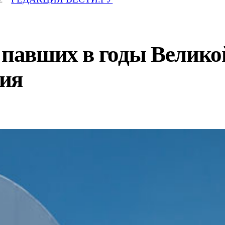
т павших в годы Велик
ия