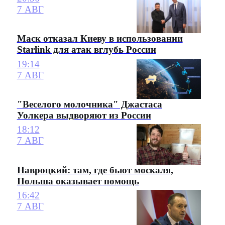
7 АВГ
Маск отказал Киеву в использовании
Starlink для атак вглубь России
19:14
7 АВГ
"Веселого молочника" Джастаса
Уолкера выдворяют из России
18:12
7 АВГ
Навроцкий: там, где бьют москаля,
Польша оказывает помощь
16:42
7 АВГ