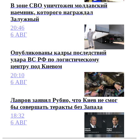
В зоне СВО уничтожен молдавский
наемник, которого награждал
Залужный
20:46
6 АВГ
Опубликованы кадры последствий
удара ВС РФ по логистическому
центру под Киевом
20:10
6 АВГ
Лавров заявил Рубио, что Киев не смог
бы совершать теракты без Запада
18:32
6 АВГ