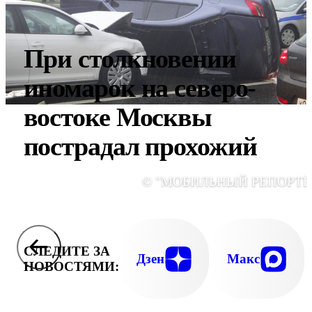
При столкновении
иномарок на северо-
востоке Москвы
пострадал прохожий
© "МОБИЛЬНЫЙ РЕПОРТЁ
СЛЕДИТЕ ЗА
Дзен
Макс
НОВОСТЯМИ: