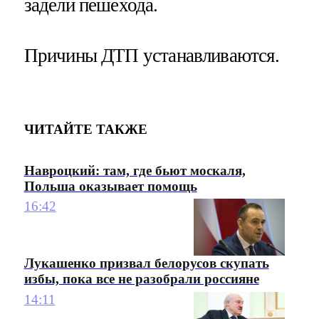
задели пешехода.
Причины ДТП устанавливаются.
ЧИТАЙТЕ ТАКЖЕ
Навроцкий: там, где бьют москаля,
Польша оказывает помощь
16:42
Лукашенко призвал белорусов скупать
избы, пока все не разобрали россияне
14:11