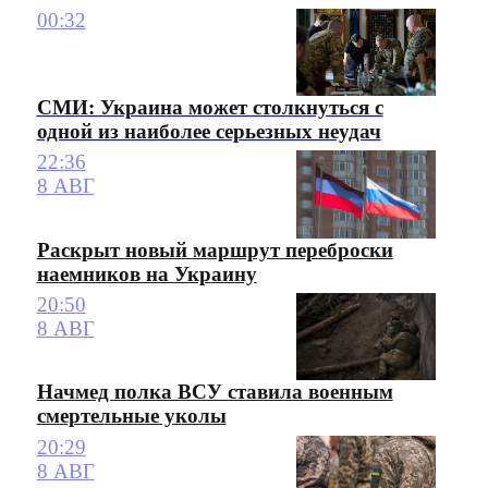
00:32
СМИ: Украина может столкнуться с
одной из наиболее серьезных неудач
22:36
8 АВГ
Раскрыт новый маршрут переброски
наемников на Украину
20:50
8 АВГ
Начмед полка ВСУ ставила военным
смертельные уколы
20:29
8 АВГ