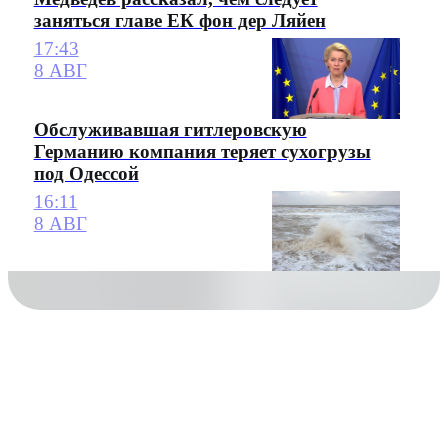
заняться главе ЕК фон дер Ляйен
17:43
8 АВГ
Обслуживавшая гитлеровскую
Германию компания теряет сухогрузы
под Одессой
16:11
8 АВГ