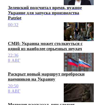
Зеленский подсчитал время, нужное
Украине для запуска производства
Patriot
00:32
СМИ: Украина может столкнуться с
одной из наиболее серьезных неудач
22:36
8 АВГ
Раскрыт новый маршрут переброски
наемников на Украину
20:50
8 АВГ
Медведев рассказал, чем следует