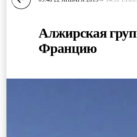
Алжирская груп
Францию