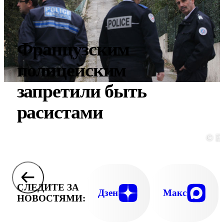
Французским
полицейским
запретили быть
расистами
© E
СЛЕДИТЕ ЗА
Дзен
Макс
НОВОСТЯМИ: