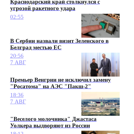
Краснодарский край столкнулся с
угрозой ракетного удара
02:55
В Сербии назвали визит Зеленского в
Белград местью ЕС
20:56
7 АВГ
Премьер Венгрии не исключил замену
"Росатома" на АЭС "Пакш-2"
18:36
7 АВГ
"Веселого молочника" Джастаса
Уолкера выдворяют из России
18:12