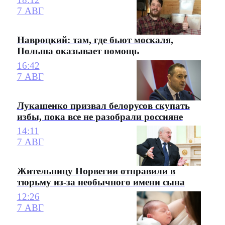
7 АВГ
Навроцкий: там, где бьют москаля,
Польша оказывает помощь
16:42
7 АВГ
Лукашенко призвал белорусов скупать
избы, пока все не разобрали россияне
14:11
7 АВГ
Жительницу Норвегии отправили в
тюрьму из-за необычного имени сына
12:26
7 АВГ