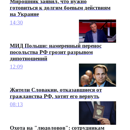
Мирошник заявил, что нужно
готовиться к долгим боевым действиям
на Украине
14:30
МИД Польши: намеренный перенос
посольства РФ грозит разрывом
дипотношений
12:09
Жители Словакии, отказавшиеся от
гражданства РФ, хотят его вернуть
08:13
Охота на "людоловов": сотрудникам