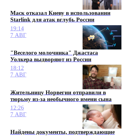
Маск отказал Киеву в использовании
Starlink для атак вглубь России
19:14
7 АВГ
"Веселого молочника" Джастаса
Уолкера выдворяют из России
18:12
7 АВГ
Жительницу Норвегии отправили в
тюрьму из-за необычного имени сына
12:26
7 АВГ
Найдены документы, подтверждающие