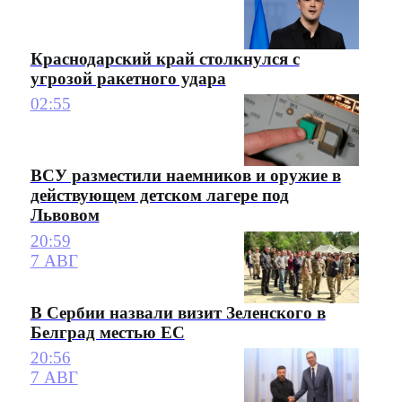
Краснодарский край столкнулся с
угрозой ракетного удара
02:55
ВСУ разместили наемников и оружие в
действующем детском лагере под
Львовом
20:59
7 АВГ
В Сербии назвали визит Зеленского в
Белград местью ЕС
20:56
7 АВГ