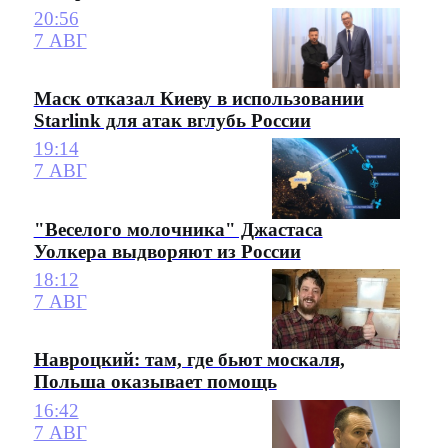
20:56
7 АВГ
Маск отказал Киеву в использовании
Starlink для атак вглубь России
19:14
7 АВГ
"Веселого молочника" Джастаса
Уолкера выдворяют из России
18:12
7 АВГ
Навроцкий: там, где бьют москаля,
Польша оказывает помощь
16:42
7 АВГ