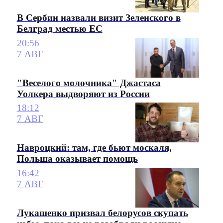
В Сербии назвали визит Зеленского в
Белград местью ЕС
20:56
7 АВГ
"Веселого молочника" Джастаса
Уолкера выдворяют из России
18:12
7 АВГ
Навроцкий: там, где бьют москаля,
Польша оказывает помощь
16:42
7 АВГ
Лукашенко призвал белорусов скупать