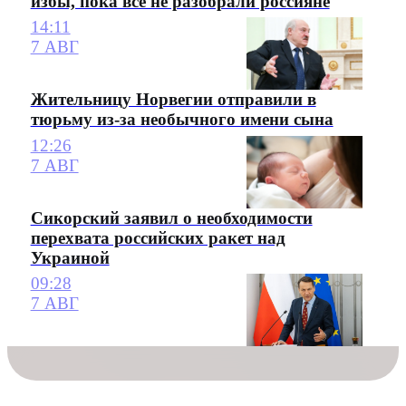
избы, пока все не разобрали россияне
14:11
7 АВГ
Жительницу Норвегии отправили в
тюрьму из-за необычного имени сына
12:26
7 АВГ
Сикорский заявил о необходимости
перехвата российских ракет над
Украиной
09:28
7 АВГ