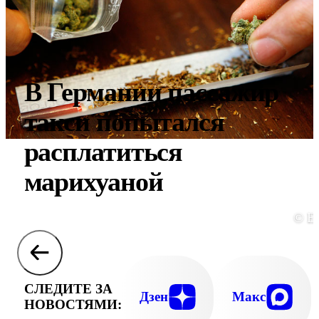
В Германии пассажир
такси попытался
расплатиться
марихуаной
© E
СЛЕДИТЕ ЗА
Дзен
Макс
НОВОСТЯМИ: