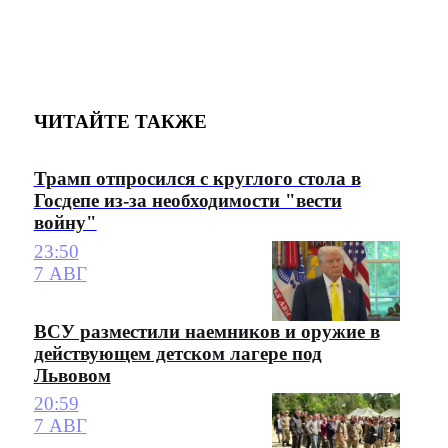
ЧИТАЙТЕ ТАКЖЕ
Трамп отпросился с круглого стола в
Госдепе из-за необходимости "вести
войну"
23:50
7 АВГ
ВСУ разместили наемников и оружие в
действующем детском лагере под
Львовом
20:59
7 АВГ