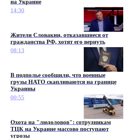
на Украине
14:30
Жители Словакии, отказавшиеся от
гражданства РФ, хотят его вернуть
08:13
В подполье сообщили, что военные
грузы НАТО скапливаются на границе
Украины
00:55
Охота на "людоловов": сотрудникам
ТЦК на Украине массово поступают
угрозы