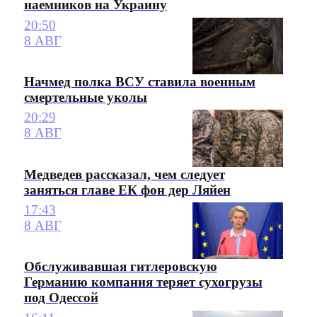
наемников на Украину
20:50
8 АВГ
Начмед полка ВСУ ставила военным
смертельные уколы
20:29
8 АВГ
Медведев рассказал, чем следует
заняться главе ЕК фон дер Ляйен
17:43
8 АВГ
Обслуживавшая гитлеровскую
Германию компания теряет сухогрузы
под Одессой