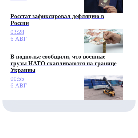
Росстат зафиксировал дефляцию в
России
03:28
6 АВГ
В подполье сообщили, что военные
грузы НАТО скапливаются на границе
Украины
00:55
6 АВГ