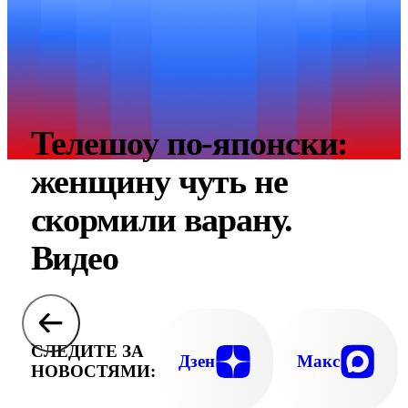
Телешоу по-японски:
женщину чуть не
скормили варану.
Видео
СЛЕДИТЕ ЗА
Дзен
Макс
НОВОСТЯМИ: