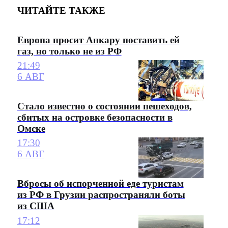
ЧИТАЙТЕ ТАКЖЕ
Европа просит Анкару поставить ей
газ, но только не из РФ
21:49
6 АВГ
Стало известно о состоянии пешеходов,
сбитых на островке безопасности в
Омске
17:30
6 АВГ
Вбросы об испорченной еде туристам
из РФ в Грузии распространяли боты
из США
17:12