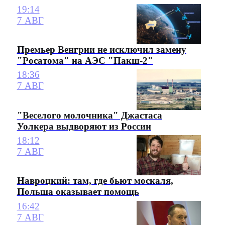
19:14
7 АВГ
Премьер Венгрии не исключил замену
"Росатома" на АЭС "Пакш-2"
18:36
7 АВГ
"Веселого молочника" Джастаса
Уолкера выдворяют из России
18:12
7 АВГ
Навроцкий: там, где бьют москаля,
Польша оказывает помощь
16:42
7 АВГ