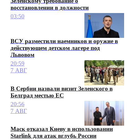
Зеленскому требование о
восстановлении в должности
03:50
ВСУ разместили наемников и оружие в
действующем детском лагере под
Львовом
20:59
7 АВГ
В Сербии назвали визит Зеленского в
Белград местью ЕС
20:56
7 АВГ
Маск отказал Киеву в использовании
Starlink для атак вглубь России