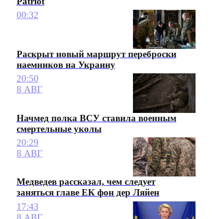
Patriot
00:32
Раскрыт новый маршрут переброски
наемников на Украину
20:50
8 АВГ
Начмед полка ВСУ ставила военным
смертельные уколы
20:29
8 АВГ
Медведев рассказал, чем следует
заняться главе ЕК фон дер Ляйен
17:43
8 АВГ