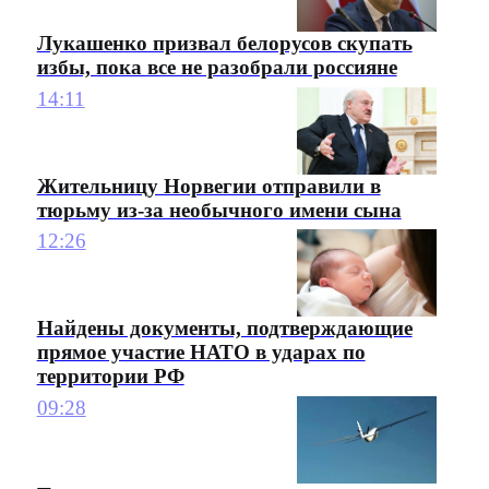
Лукашенко призвал белорусов скупать
избы, пока все не разобрали россияне
14:11
Жительницу Норвегии отправили в
тюрьму из-за необычного имени сына
12:26
Найдены документы, подтверждающие
прямое участие НАТО в ударах по
территории РФ
09:28