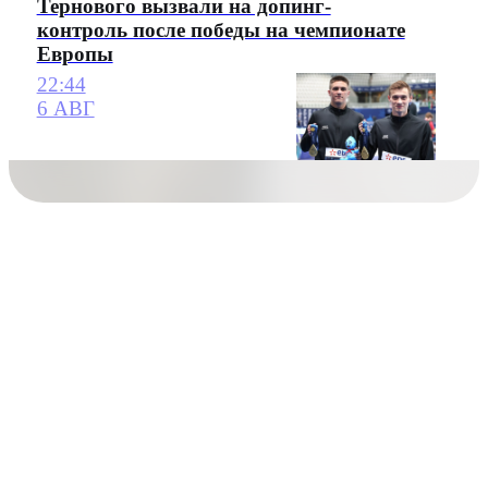
Тернового вызвали на допинг-
контроль после победы на чемпионате
Европы
22:44
6 АВГ