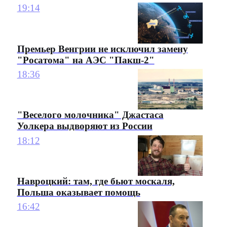
19:14
Премьер Венгрии не исключил замену
"Росатома" на АЭС "Пакш-2"
18:36
"Веселого молочника" Джастаса
Уолкера выдворяют из России
18:12
Навроцкий: там, где бьют москаля,
Польша оказывает помощь
16:42