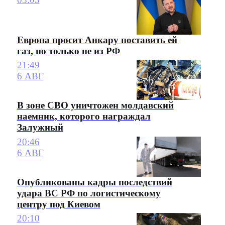
Европа просит Анкару поставить ей
газ, но только не из РФ
21:49
6 АВГ
В зоне СВО уничтожен молдавский
наемник, которого награждал
Залужный
20:46
6 АВГ
Опубликованы кадры последствий
удара ВС РФ по логистическому
центру под Киевом
20:10