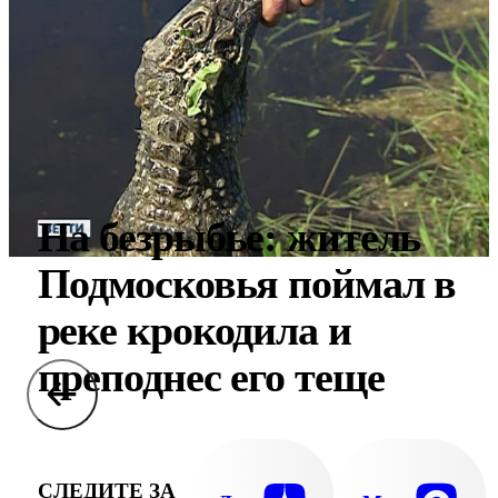
На безрыбье: житель
Подмосковья поймал в
реке крокодила и
преподнес его теще
СЛЕДИТЕ ЗА