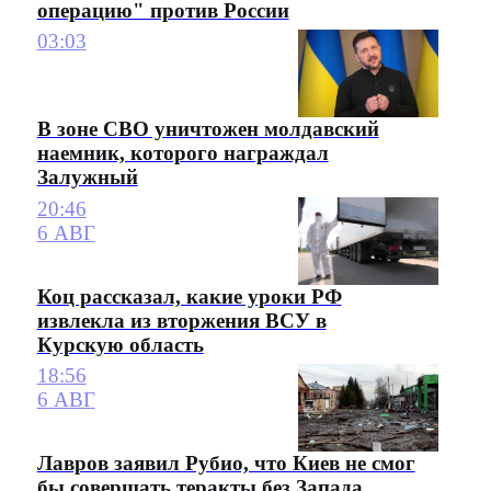
операцию" против России
03:03
В зоне СВО уничтожен молдавский
наемник, которого награждал
Залужный
20:46
6 АВГ
Коц рассказал, какие уроки РФ
извлекла из вторжения ВСУ в
Курскую область
18:56
6 АВГ
Лавров заявил Рубио, что Киев не смог
бы совершать теракты без Запада