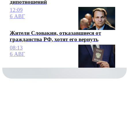
дипотношений
12:09
6 АВГ
Жители Словакии, отказавшиеся от
гражданства РФ, хотят его вернуть
08:13
6 АВГ