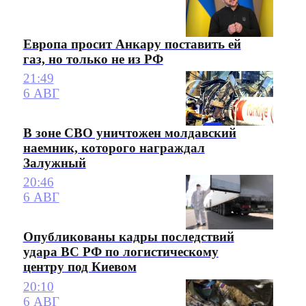
Европа просит Анкару поставить ей
газ, но только не из РФ
21:49
6 АВГ
В зоне СВО уничтожен молдавский
наемник, которого награждал
Залужный
20:46
6 АВГ
Опубликованы кадры последствий
удара ВС РФ по логистическому
центру под Киевом
20:10
6 АВГ