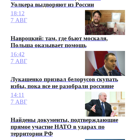
Уолкера выдворяют из России
18:12
7 АВГ
Навроцкий: там, где бьют москаля,
Польша оказывает помощь
16:42
7 АВГ
Лукашенко призвал белорусов скупать
избы, пока все не разобрали россияне
14:11
7 АВГ
Найдены документы, подтверждающие
прямое участие НАТО в ударах по
территории РФ