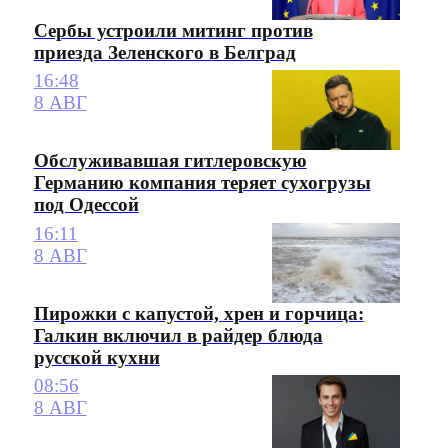
Сербы устроили митинг против
приезда Зеленского в Белград
16:48
8 АВГ
Обслуживавшая гитлеровскую
Германию компания теряет сухогрузы
под Одессой
16:11
8 АВГ
Пирожки с капустой, хрен и горчица:
Галкин включил в райдер блюда
русской кухни
08:56
8 АВГ