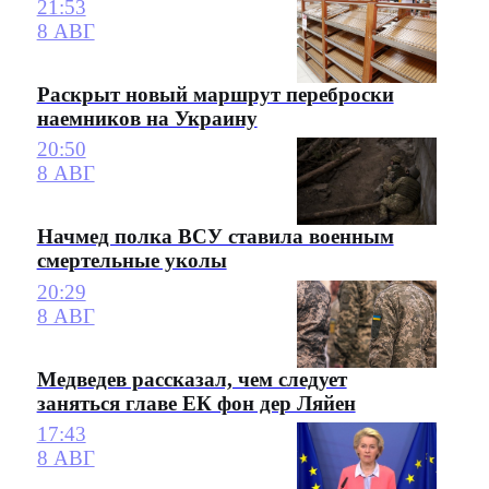
21:53
8 АВГ
Раскрыт новый маршрут переброски
наемников на Украину
20:50
8 АВГ
Начмед полка ВСУ ставила военным
смертельные уколы
20:29
8 АВГ
Медведев рассказал, чем следует
заняться главе ЕК фон дер Ляйен
17:43
8 АВГ