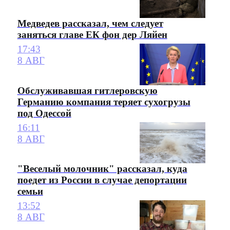
Медведев рассказал, чем следует
заняться главе ЕК фон дер Ляйен
17:43
8 АВГ
Обслуживавшая гитлеровскую
Германию компания теряет сухогрузы
под Одессой
16:11
8 АВГ
"Веселый молочник" рассказал, куда
поедет из России в случае депортации
семьи
13:52
8 АВГ