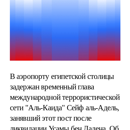
В аэропорту египетской столицы
задержан временный глава
международной террористической
сети "Аль-Каида" Сейф аль-Адель,
занявший этот пост после
ликвидации Усамы бен Ладена. Об