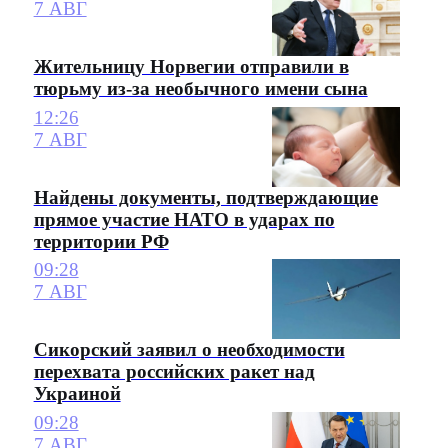
7 АВГ
Жительницу Норвегии отправили в
тюрьму из-за необычного имени сына
12:26
7 АВГ
Найдены документы, подтверждающие
прямое участие НАТО в ударах по
территории РФ
09:28
7 АВГ
Сикорский заявил о необходимости
перехвата российских ракет над
Украиной
09:28
7 АВГ