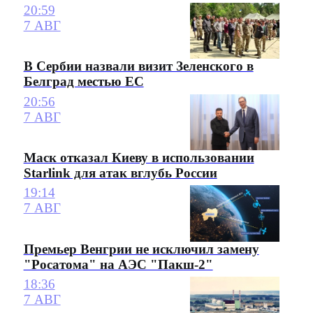
20:59
7 АВГ
В Сербии назвали визит Зеленского в
Белград местью ЕС
20:56
7 АВГ
Маск отказал Киеву в использовании
Starlink для атак вглубь России
19:14
7 АВГ
Премьер Венгрии не исключил замену
"Росатома" на АЭС "Пакш-2"
18:36
7 АВГ