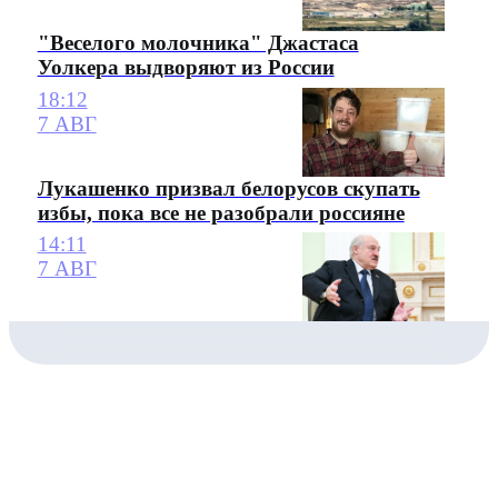
"Веселого молочника" Джастаса
Уолкера выдворяют из России
18:12
7 АВГ
Лукашенко призвал белорусов скупать
избы, пока все не разобрали россияне
14:11
7 АВГ