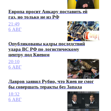
Европа просит Анкару поставить ей
газ, но только не из РФ
21:49
6 АВГ
Опубликованы кадры последствий
удара ВС РФ по логистическому
центру под Киевом
20:10
6 АВГ
Лавров заявил Рубио, что Киев не смог
бы совершать теракты без Запада
18:32
6 АВГ