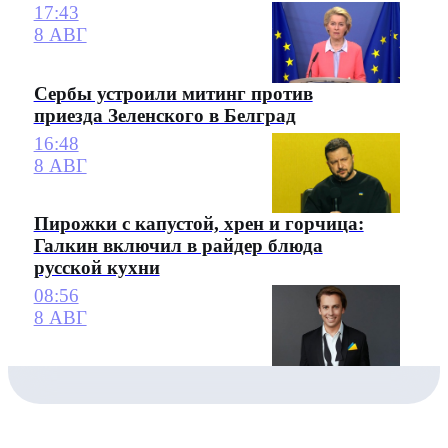
17:43
8 АВГ
Сербы устроили митинг против
приезда Зеленского в Белград
16:48
8 АВГ
Пирожки с капустой, хрен и горчица:
Галкин включил в райдер блюда
русской кухни
08:56
8 АВГ